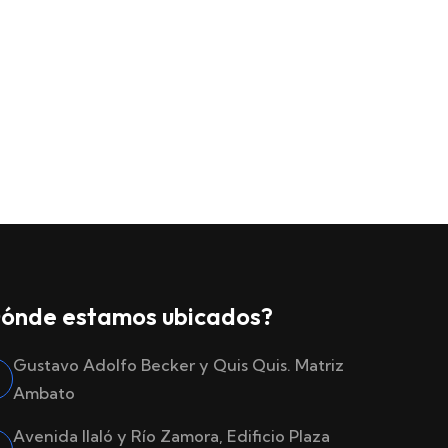
ónde estamos ubicados?
Gustavo Adolfo Becker y Quis Quis. Matriz
Ambato
Avenida Ilaló y Río Zamora, Edificio Plaza