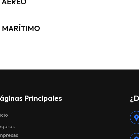
 AÉREO
 MARÍTIMO
áginas Principales
¿D
icio
eguros
mpresas