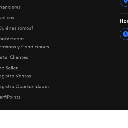
inancieras
úblicos
Hor
Quiénes somos?
ontáctanos
érminos y Condiciones
ortal Clientes
op Seller
egistro Ventas
egistro Oportunidades
arfiPoints