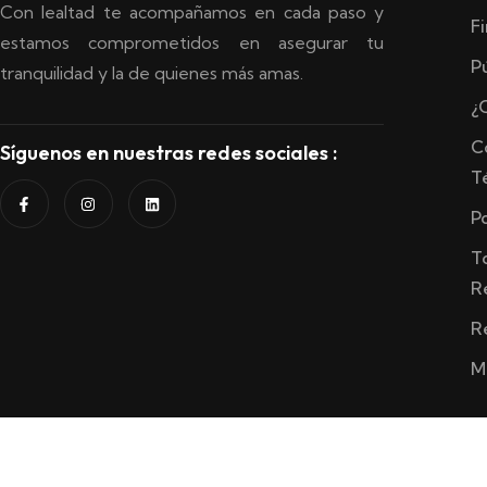
Con lealtad te acompañamos en cada paso y
F
estamos comprometidos en asegurar tu
P
tranquilidad y la de quienes más amas.
¿
C
Síguenos en nuestras redes sociales :
T
P
T
R
R
M